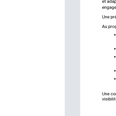
et adap
engagea
Une pré
Au pro
Une con
visibili