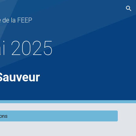
ion
 de la FEEP
i
202
5
-Sauveur
ions