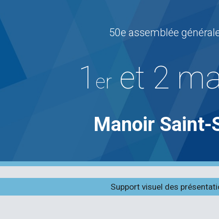
ip to main content
Skip to navigat
50e assemblée générale
1
et
2
ma
er
Manoir Saint
Support visuel des présentat