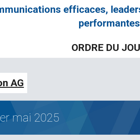
munications efficaces, leaders
performantes
ORDRE DU JO
ion AG
er
mai 2025