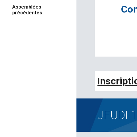
Com
Assemblées
précédentes
Inscript
JEUDI
1