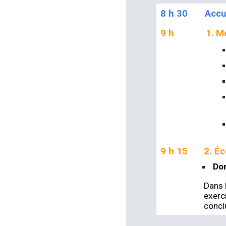
8 h 30
Accu
9 h
1.
Me
9 h 15
2.
Éc
Dom
Dans 
exerc
concl