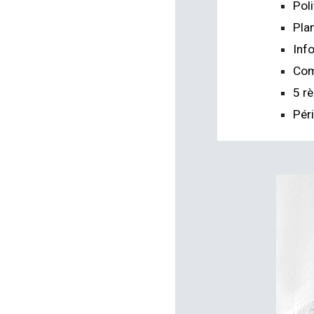
Pol
Pla
Inf
Com
5 r
Pér