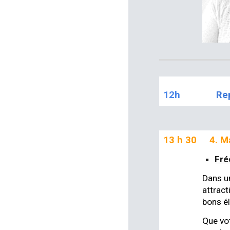
12h
Re
13 h 30
4.
Ma
Fré
Dans un
attract
bons él
Que vo