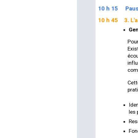
10 h 15
Pau
10 h 45
3.
L'
Gen
Pour
Exis
écou
infl
com
Cett
prat
Ide
les
Res
Fon